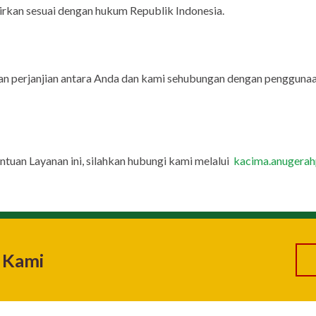
sirkan sesuai dengan hukum Republik Indonesia.
an perjanjian antara Anda dan kami sehubungan dengan penggunaa
tuan Layanan ini, silahkan hubungi kami melalui
kacima.anugera
 Kami