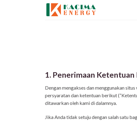
Skip
to
content
1. Penerimaan Ketentuan
Dengan mengakses dan menggunakan situs we
persyaratan dan ketentuan berikut (“Ketent
ditawarkan oleh kami di dalamnya.
Jika Anda tidak setuju dengan salah satu b