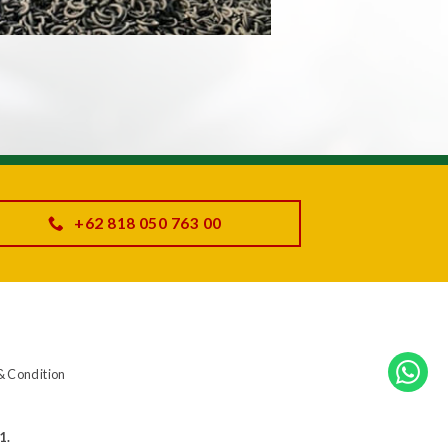
+62 818 050 763 00
& Condition
1.